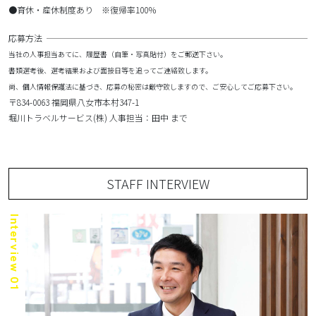
●育休・産休制度あり ※復帰率100％
応募方法
当社の人事担当あてに、履歴書（自筆・写真貼付）をご郵送下さい。
書類選考後、選考結果および面接日等を追ってご連絡致します。
尚、個人情報保護法に基づき、応募の秘密は厳守致しますので、ご安心してご応募下さい。
〒834-0063 福岡県八女市本村347-1
堀川トラベルサービス(株) 人事担当：田中 まで
STAFF INTERVIEW
Interview 01