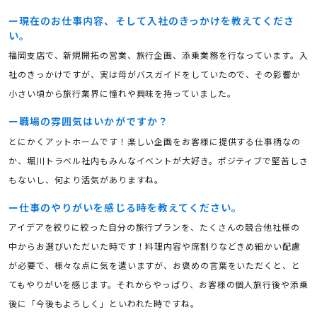
現在のお仕事内容、そして入社のきっかけを教えてくださ
い。
福岡支店で、新規開拓の営業、旅行企画、添乗業務を行なっています。入
社のきっかけですが、実は母がバスガイドをしていたので、その影響か
小さい頃から旅行業界に憧れや興味を持っていました。
職場の雰囲気はいかがですか？
とにかくアットホームです！楽しい企画をお客様に提供する仕事柄なの
か、堀川トラベル社内もみんなイベントが大好き。ポジティブで堅苦しさ
もないし、何より活気がありますね。
仕事のやりがいを感じる時を教えてください。
アイデアを絞りに絞った自分の旅行プランを、たくさんの競合他社様の
中からお選びいただいた時です！料理内容や席割りなどきめ細かい配慮
が必要で、様々な点に気を遣いますが、お褒めの言葉をいただくと、と
てもやりがいを感じます。それからやっぱり、お客様の個人旅行後や添乗
後に「今後もよろしく」といわれた時ですね。