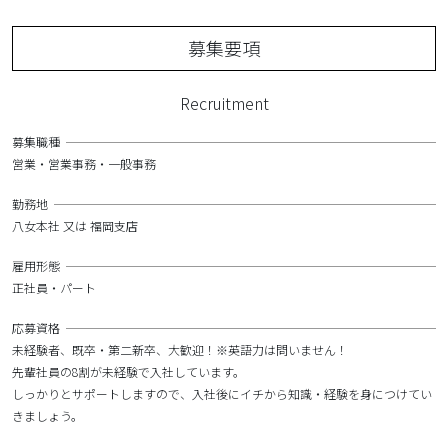
募集要項
Recruitment
募集職種
営業・営業事務・一般事務
勤務地
八女本社 又は 福岡支店
雇用形態
正社員・パート
応募資格
未経験者、既卒・第二新卒、大歓迎！※英語力は問いません！
先輩社員の8割が未経験で入社しています。
しっかりとサポートしますので、入社後にイチから知識・経験を身につけてい
きましょう。