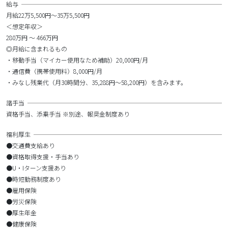
給与
月給22万5,500円～35万5,500円
＜想定年収＞
280万円 ～ 466万円
◎月給に含まれるもの
・移動手当（マイカー使用なため補助）20,000円/月
・通信費（携帯使用料）8,000円/月
・みなし残業代（月30時間分、35,288円～58,200円）を含みます。
諸手当
資格手当、添乗手当 ※別途、報奨金制度あり
福利厚生
●交通費支給あり
●資格取得支援・手当あり
●U・Iターン支援あり
●時短勤務制度あり
●雇用保険
●労災保険
●厚生年金
●健康保険